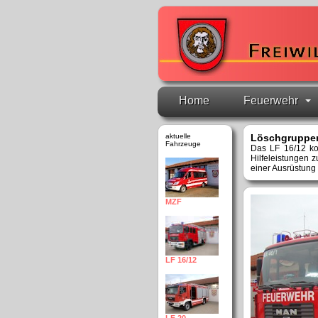
Home
Feuerwehr
aktuelle
Löschgruppen
Fahrzeuge
Das LF 16/12 ko
Hilfeleistungen 
einer Ausrüstung 
MZF
LF 16/12