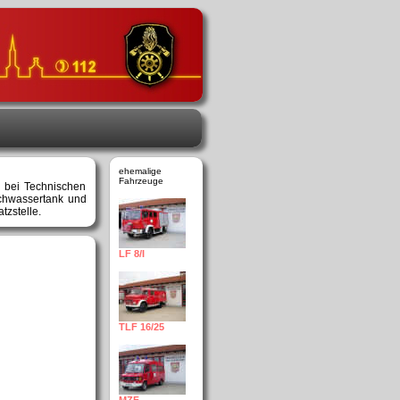
ehemalige
Fahrzeuge
 bei Technischen
schwassertank und
tzstelle.
LF 8/I
TLF 16/25