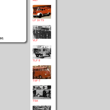
MZF
LF 16 TS
0/1
VLF
TLF 8
TSF-T
TSA