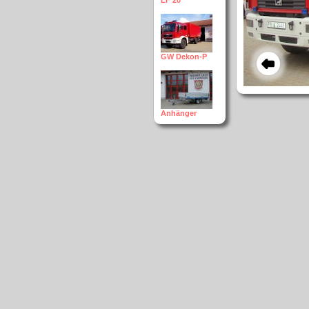
LF 20
GW Dekon-P
Anhänger