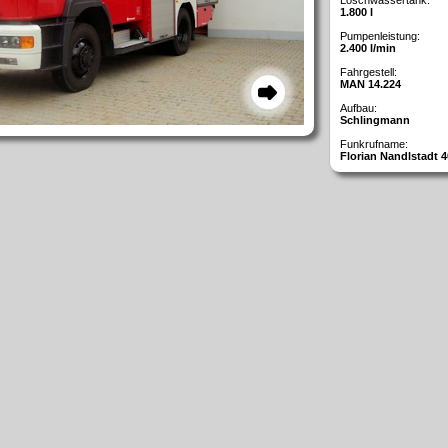
Löschwassertank:
1.800 l
Pumpenleistung:
2.400 l/min
Fahrgestell:
MAN 14.224
Aufbau:
Schlingmann
Funkrufname:
Florian Nandlstadt 4